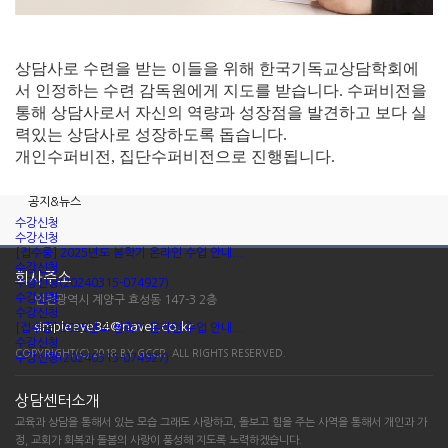
상담사로 수련을 받는 이들을 위해 한국기독교상담학회에
서 인정하는 수련 감독원에게 지도를 받습니다. 수퍼비전을
통해 상담사로서 자신의 역량과 성장점을 발견하고 보다 실
력있는 상담사로 성장하도록 돕습니다.
개인수퍼비전, 집단수퍼비전으로 진행됩니다.
공지&뉴스
수강신청
수강신청
[접수중] 2025년도 봄학기 온라인 수업 안내...
수강신청
회사주소
수강신청(20240315-074927)
수강신청
인천광역시 계양구 효성동 147-3 2층
수강신청
simpleeye34@naver.co.kr
[접수중] 2025년도 봄학기 온라인 수업 안내...
수강신청
COPYRIGHT(C) 2018 BY GCCR. ALL RIGHTS RESERVED.
수강신청(20240315-074927)
상담센터소개
교육과 상담을 통해서 있는 모습 그래도 사랑하고, 돌보고 힘을 주는 사역을 통해서 개인과 가
정, 교회가 회복과 돌봄의 사랑이 풍성해 지도록 노력하겠습니다.